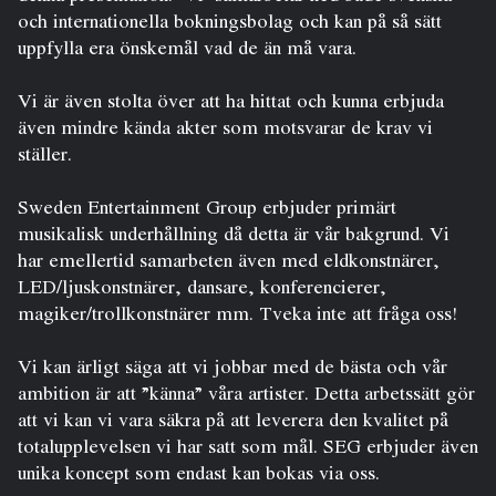
och internationella bokningsbolag och kan på så sätt
uppfylla era önskemål vad de än må vara.
Vi är även stolta över att ha hittat och kunna erbjuda
även mindre kända akter som motsvarar de krav vi
ställer.
Sweden Entertainment Group erbjuder primärt
musikalisk underhållning då detta är vår bakgrund. Vi
har emellertid samarbeten även med eldkonstnärer,
LED/ljuskonstnärer, dansare, konferencierer,
magiker/trollkonstnärer mm. Tveka inte att fråga oss!
Vi kan ärligt säga att vi jobbar med de bästa och vår
ambition är att ”känna” våra artister. Detta arbetssätt gör
att vi kan vi vara säkra på att leverera den kvalitet på
totalupplevelsen vi har satt som mål. SEG erbjuder även
unika koncept som endast kan bokas via oss.