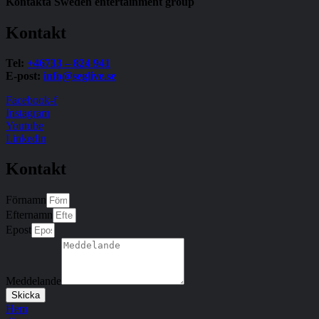
Kontakta Sweden entertainment group
Kontakt
Tel:
+46733 – 824 941
E-post:
info@seglive.se
Facebook-f
Instagram
Youtube
Linkedin
Kontakt
Förnamn
Efternamn
Epost
Meddelande
Skicka
Hem