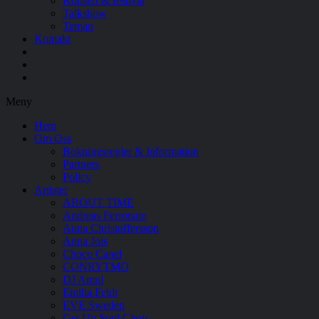
Konsert & festival
Talkshow
Teman
Kontakt
Meny
Hem
Om Oss
Bokningsregler & Information
Partners
Policy
Artister
ABOUT TIME
Andreas Ferronato
Anna Christoffersson
Anna Jois
Choco Canel
CONRYTMO
DJ Amul
Emilia Feldt
EVE Sweden
Get Up Soul Choir