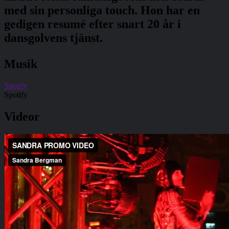
med sin personliga touch. Hon har en
gedigen resumé efter snart 20 år i
dansgolvens tjänst.
Musik
Spotify
Spotify
Videor