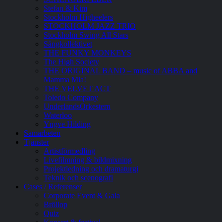
Stefan & Kim
Stockholm Higheelers
STOCKHOLM JAZZ TRIO
Stockholm Swing All Stars
Sångkollektivet
THE FUNKY MONKEYS
The High Society
THE ORIGINAL BAND – music of ABBA and
Mamma Mia!
THE VELVET ACT
Toledo Company
UnderlandsOrkestern
Waterloo
Yngve Hilding
Samarbeten
Tjänster
Artistförmedling
Livefilmning & bildmixning
Projektledning och dramaturgi
Teknik och scenografi
Cases / Referenser
Corporate Event & Gala
Bröllop
Quiz