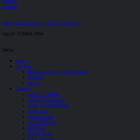
tjänster
Artister
info@sEGLIVE.se
|
+46733 – 824 941
org.nr: 559469-3904
Meny
Hem
Om Oss
Bokningsregler & Information
Partners
Policy
Artister
ABOUT TIME
Andreas Ferronato
Anna Christoffersson
Anna Jois
Choco Canel
CONRYTMO
DJ Amul
Emilia Feldt
EVE Sweden