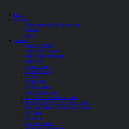
Hem
Om Oss
Bokningsregler & Information
Partners
Policy
Artister
ABOUT TIME
Andreas Ferronato
Anna Christoffersson
Anna Jois
Choco Canel
CONRYTMO
DJ Amul
Emilia Feldt
EVE Sweden
Get Up Soul Choir
Isaac And The Soul Machine
JOHN KLUGE – The artistic tenor
Kiralina Salandy & Ahlgrens Kapell
Le Crash
REGINA
Rosa Kvartetten
SCHLAGERFEBER