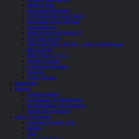
Stefan & Kim
Stockholm Higheelers
STOCKHOLM JAZZ TRIO
Stockholm Swing All Stars
Sångkollektivet
THE FUNKY MONKEYS
The High Society
THE ORIGINAL BAND – music of ABBA and
Mamma Mia!
THE VELVET ACT
Toledo Company
UnderlandsOrkestern
Waterloo
Yngve Hilding
Samarbeten
Tjänster
Artistförmedling
Livefilmning & bildmixning
Projektledning och dramaturgi
Teknik och scenografi
Cases / Referenser
Corporate Event & Gala
Bröllop
Quiz