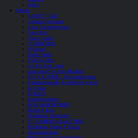
Policy
Artister
ABOUT TIME
Andreas Ferronato
Anna Christoffersson
Anna Jois
Choco Canel
CONRYTMO
DJ Amul
Emilia Feldt
EVE Sweden
Get Up Soul Choir
Isaac And The Soul Machine
JOHN KLUGE – The artistic tenor
Kiralina Salandy & Ahlgrens Kapell
Le Crash
REGINA
Rosa Kvartetten
SCHLAGERFEBER
Stefan & Kim
Stockholm Higheelers
STOCKHOLM JAZZ TRIO
Stockholm Swing All Stars
Sångkollektivet
THE FUNKY MONKEYS