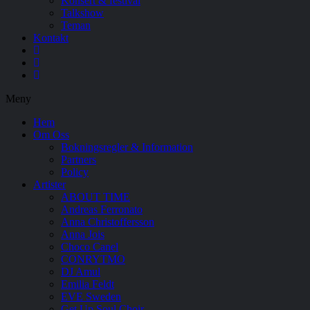
Konsert & festival
Talkshow
Teman
Kontakt
Meny
Hem
Om Oss
Bokningsregler & Information
Partners
Policy
Artister
ABOUT TIME
Andreas Ferronato
Anna Christoffersson
Anna Jois
Choco Canel
CONRYTMO
DJ Amul
Emilia Feldt
EVE Sweden
Get Up Soul Choir