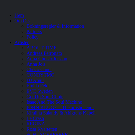
Hem
Om Oss
Bokningsregler & Information
Partners
Policy
Artister
ABOUT TIME
Andreas Ferronato
Anna Christoffersson
Anna Jois
Choco Canel
CONRYTMO
DJ Amul
Emilia Feldt
EVE Sweden
Get Up Soul Choir
Isaac And The Soul Machine
JOHN KLUGE – The artistic tenor
Kiralina Salandy & Ahlgrens Kapell
Le Crash
REGINA
Rosa Kvartetten
SCHLAGERFEBER