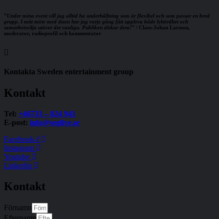
”Under mina event vill jag alltid ha underhållning som är flexibel och som passar en bred
grupp. I mitt möte med duon har jag varje gång fått uppleva både lyhördhet och
samarbetsvilja utöver det vanliga. Publiken älskar dem!”
/ Claes-Johan Larsson,
moderator, radioprofil och kommentator
Kontakta Sweden entertainment group
Kontakt
Tel:
+46733 – 824 941
E-post:
info@seglive.se
Facebook-f
Instagram
Youtube
Linkedin
Kontakt
Förnamn
Efternamn