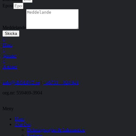
Epost
Meddelande
Skicka
Hem
tjänster
Artister
info@sEGLIVE.se
|
+46733 – 824 941
org.nr: 559469-3904
Meny
Hem
Om Oss
Bokningsregler & Information
Partners