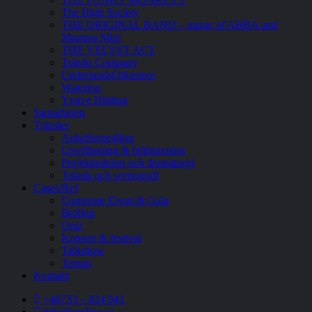
The High Society
THE ORIGINAL BAND – music of ABBA and
Mamma Mia!
THE VELVET ACT
Toledo Company
UnderlandsOrkestern
Waterloo
Yngve Hilding
Samarbeten
Tjänster
Artistförmedling
Livefilmning & bildmixning
Projektledning och dramaturgi
Teknik och scenografi
Cases/Ref
Corporate Event & Gala
Bröllop
Quiz
Konsert & festival
Talkshow
Teman
Kontakt
+46733 – 824 941
info@seglive.se